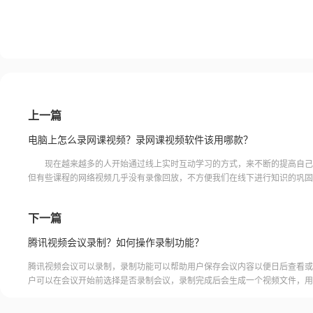
上一篇
电脑上怎么录网课视频？录网课视频软件该用哪款？
现在越来越多的人开始通过线上实时互动学习的方式，来不断的提高自己
但有些课程的网络视频几乎没有录像回放，不方便我们在线下进行知识的巩固
此时我们就需要自己来进行录制，那么电脑上怎么录网课视频？录
下一篇
腾讯视频会议录制？如何操作录制功能？
腾讯视频会议可以录制，录制功能可以帮助用户保存会议内容以便日后查看或
户可以在会议开始前选择是否录制会议，录制完成后会生成一个视频文件，用
腾讯视频会议的云端存储空间中查看和下载录制的视频。需要注意的是，录制
需要额外的存储空间和费用，用户需要根据自己的需求选择是否开启录制功能