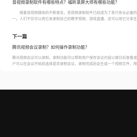
音视频录制软件有哪些特点？福昕录屏大师有哪些功能？
随着音视频媒体的不断普及，音视频录制软件已经成为了各行各业必备的
一。人们不仅可以用它来录制自己的教学视频、游戏直播、还可以用它分享生
但是市场上音视频录制软件种类繁多，怎么选用一款合适的录
下一篇
腾讯视频会议录制？如何操作录制功能？
腾讯视频会议可以录制，录制功能可以帮助用户保存会议内容以便日后查看或
户可以在会议开始前选择是否录制会议，录制完成后会生成一个视频文件，用
腾讯视频会议的云端存储空间中查看和下载录制的视频。需要注意的是，录制
需要额外的存储空间和费用，用户需要根据自己的需求选择是否开启录制功能
频会议录制福昕录屏大师是一款专业的屏幕录制软件，可以帮助用户录制高质
会议内容。用户可以轻松地录制视频