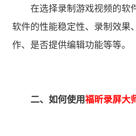
　　在选择录制游戏视频的软
软件的性能稳定性、录制效果
作、是否提供编辑功能等等。
二、如何使用
福昕录屏大