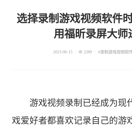
选择录制游戏视频软件
用福昕录屏大师
2023-06-15
2289
#录制游戏视频软
　　游戏视频录制已经成为现
戏爱好者都喜欢记录自己的游