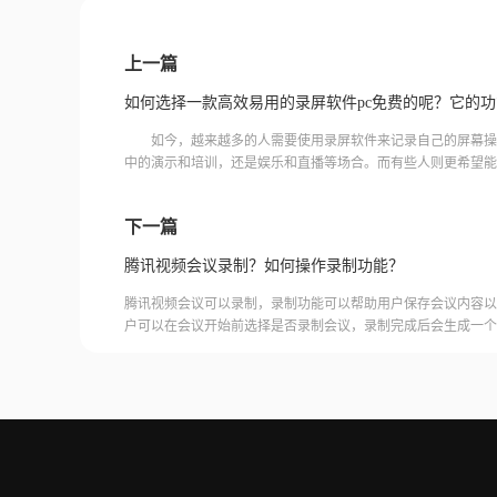
上一篇
如何选择一款高效易用的录屏软件pc免费的呢？它的
如今，越来越多的人需要使用录屏软件来记录自己的屏幕操
中的演示和培训，还是娱乐和直播等场合。而有些人则更希望能
屏软件。那么，如何选择一款高效易用的录屏软件pc免费的呢？
下一篇
腾讯视频会议录制？如何操作录制功能？
腾讯视频会议可以录制，录制功能可以帮助用户保存会议内容以
户可以在会议开始前选择是否录制会议，录制完成后会生成一个
腾讯视频会议的云端存储空间中查看和下载录制的视频。需要注
需要额外的存储空间和费用，用户需要根据自己的需求选择是否
频会议录制福昕录屏大师是一款专业的屏幕录制软件，可以帮助
会议内容。用户可以轻松地录制视频