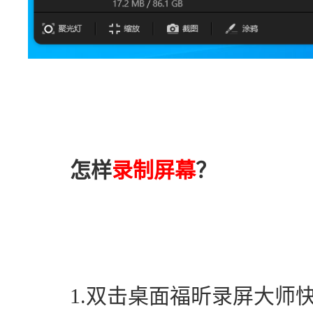
怎样
录制屏幕
？
　　1.双击桌面福昕录屏大师