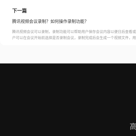
下一篇
腾讯视频会议录制？如何操作录制功能？
腾讯视频会议可以录制，录制功能可以帮助用户保存会议内容以便日后查看或
户可以在会议开始前选择是否录制会议，录制完成后会生成一个视频文件，用
腾讯视频会议的云端存储空间中查看和下载录制的视频。需要注意的是，录制
需要额外的存储空间和费用，用户需要根据自己的需求选择是否开启录制功能
频会议录制福昕录屏大师是一款专业的屏幕录制软件，可以帮助用户录制高质
会议内容。用户可以轻松地录制视频
高